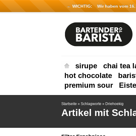
← WICHTIG:
Wir haben vom 16. Ju
sirupe
chai tea l
hot chocolate
baris
premium sour
Eist
Startseite
»
Schlagworte
»
Driehoekig
Artikel mit Sch