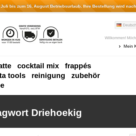
li bis zum 16. August Betriebsurlaub. Ihre Bestellung wird nach
Deutsc
Willkommen! Möcht
Mein 
atte
cocktail mix
frappés
ta tools
reinigung
zubehör
ee
lagwort Driehoekig