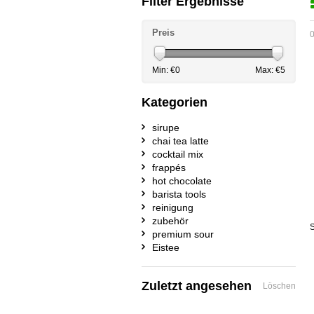
Filter Ergebnisse
Preis
0
Min: €
0
Max: €
5
Kategorien
sirupe
chai tea latte
cocktail mix
frappés
hot chocolate
barista tools
reinigung
zubehör
S
premium sour
Eistee
Zuletzt angesehen
Löschen