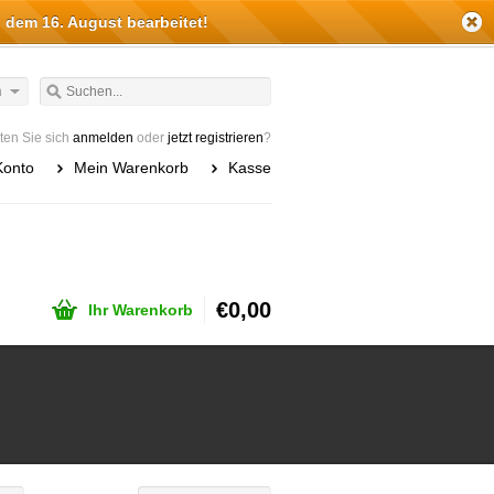
 dem 16. August bearbeitet!
h
en Sie sich
anmelden
oder
jetzt registrieren
?
Konto
Mein Warenkorb
Kasse
€0,00
Ihr Warenkorb