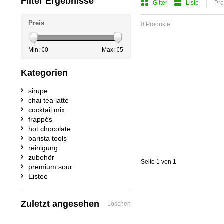
Filter Ergebnisse
Gitter
Liste
Pro
Preis
0 Produkte
Min: €
0
Max: €
5
Kategorien
sirupe
chai tea latte
cocktail mix
frappés
hot chocolate
barista tools
reinigung
zubehör
Seite 1 von 1
premium sour
Eistee
Zuletzt angesehen
Löschen