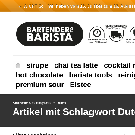
← WICHTIG:
Wir haben vom 16. Juli bis zum 16. August 
sirupe
chai tea latte
cocktail 
hot chocolate
barista tools
rein
premium sour
Eistee
Startseite
»
Schlagworte
»
Dutch
Artikel mit Schlagwort Du