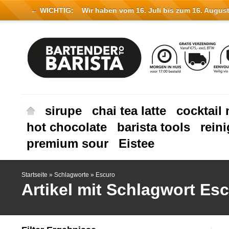
← WICHTIG:
Wir haben vom 16. Juli bis zum 16. August 
sirupe
chai tea latte
cocktail 
hot chocolate
barista tools
rein
premium sour
Eistee
Startseite
»
Schlagworte
»
Escuro
Artikel mit Schlagwort Es