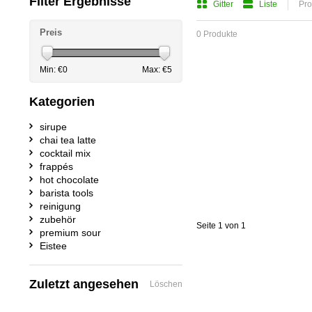
Filter Ergebnisse
Gitter
Liste
Pro
Preis
0 Produkte
Min: €
0
Max: €
5
Kategorien
sirupe
chai tea latte
cocktail mix
frappés
hot chocolate
barista tools
reinigung
zubehör
Seite 1 von 1
premium sour
Eistee
Zuletzt angesehen
Löschen