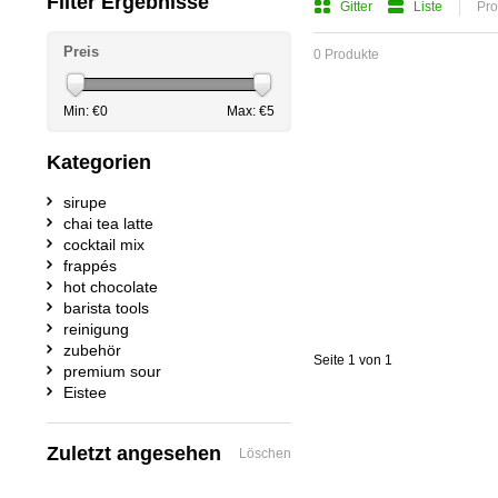
Filter Ergebnisse
Gitter
Liste
Pro
Preis
0 Produkte
Min: €
0
Max: €
5
Kategorien
sirupe
chai tea latte
cocktail mix
frappés
hot chocolate
barista tools
reinigung
zubehör
Seite 1 von 1
premium sour
Eistee
Zuletzt angesehen
Löschen