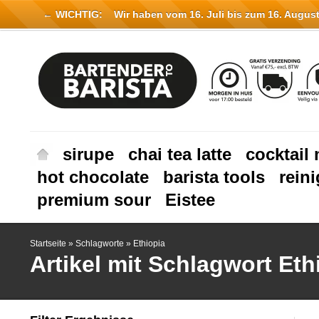
← WICHTIG:
Wir haben vom 16. Juli bis zum 16. August 
sirupe
chai tea latte
cocktail 
hot chocolate
barista tools
rein
premium sour
Eistee
Startseite
»
Schlagworte
»
Ethiopia
Artikel mit Schlagwort Eth