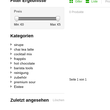
Filter Ergebnisse
Gitter
Liste
Pro
Preis
0 Produkte
Min: €
0
Max: €
5
Kategorien
sirupe
chai tea latte
cocktail mix
frappés
hot chocolate
barista tools
reinigung
zubehör
Seite 1 von 1
premium sour
Eistee
Zuletzt angesehen
Löschen