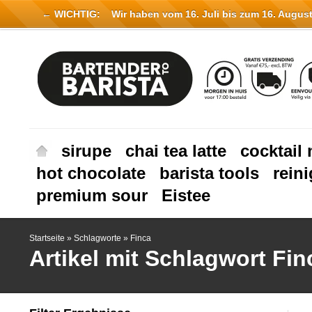
← WICHTIG:
Wir haben vom 16. Juli bis zum 16. August 
sirupe
chai tea latte
cocktail 
hot chocolate
barista tools
rein
premium sour
Eistee
Startseite
»
Schlagworte
»
Finca
Artikel mit Schlagwort Fin