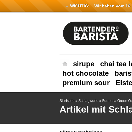
← WICHTIG:
Wir haben vom 16. Ju
sirupe
chai tea l
hot chocolate
baris
premium sour
Eist
Startseite
»
Schlagworte
»
Formosa Green O
Artikel mit Sc