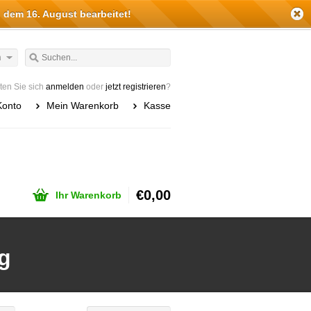
 dem 16. August bearbeitet!
h
en Sie sich
anmelden
oder
jetzt registrieren
?
Konto
Mein Warenkorb
Kasse
€0,00
Ihr Warenkorb
g