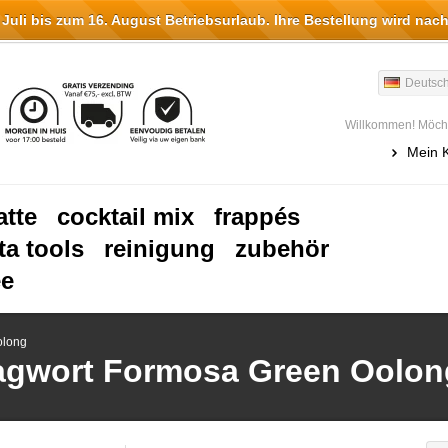
li bis zum 16. August Betriebsurlaub. Ihre Bestellung wird nach
Deutsc
Willkommen! Möcht
Mein 
atte
cocktail mix
frappés
ta tools
reinigung
zubehör
ee
olong
hlagwort Formosa Green Oolon