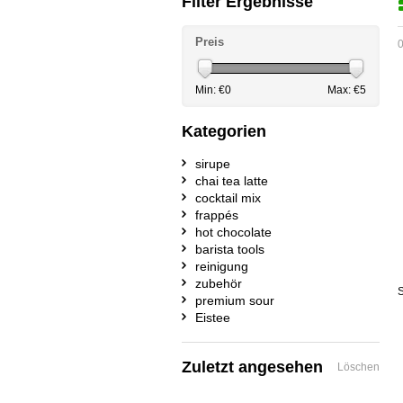
Filter Ergebnisse
Preis
0
Min: €
0
Max: €
5
Kategorien
sirupe
chai tea latte
cocktail mix
frappés
hot chocolate
barista tools
reinigung
zubehör
S
premium sour
Eistee
Zuletzt angesehen
Löschen