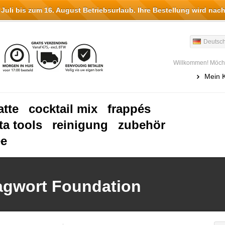
li bis zum 16. August Betriebsurlaub. Ihre Bestellung wird nach
Deutsc
Willkommen! Möcht
Mein 
atte
cocktail mix
frappés
ta tools
reinigung
zubehör
ee
lagwort Foundation