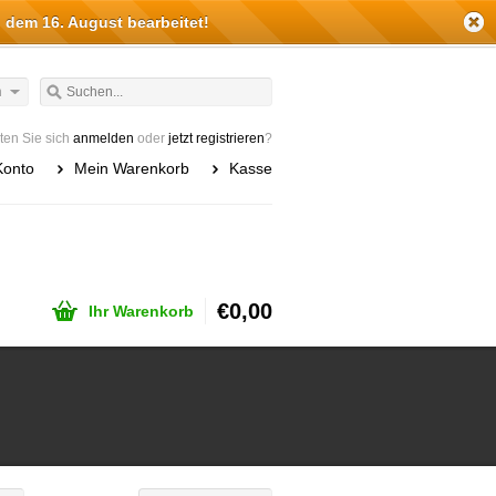
 dem 16. August bearbeitet!
h
en Sie sich
anmelden
oder
jetzt registrieren
?
Konto
Mein Warenkorb
Kasse
€0,00
Ihr Warenkorb