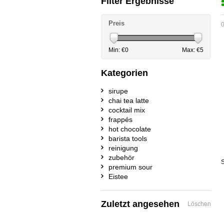
Filter Ergebnisse
Preis
0
Min: €
0
Max: €
5
Kategorien
sirupe
chai tea latte
cocktail mix
frappés
hot chocolate
barista tools
reinigung
zubehör
S
premium sour
Eistee
Zuletzt angesehen
Löschen