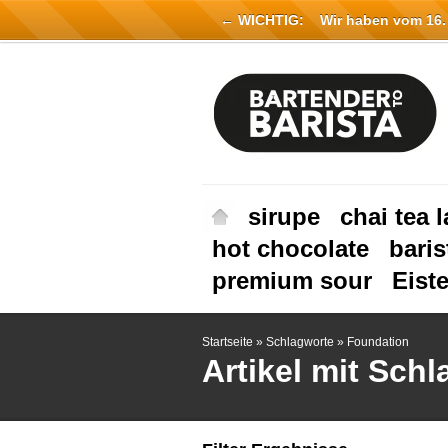
← WICHTIG:
Wir haben vom 16. Ju
sirupe
chai tea l
hot chocolate
baris
premium sour
Eist
Startseite
»
Schlagworte
»
Foundation
Artikel mit Sch