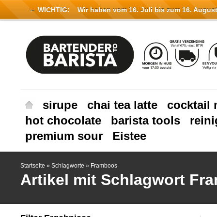
← WICHTIG:
Wir haben vom 16. Juli bis zum 16. August 
sirupe
chai tea latte
cocktail 
hot chocolate
barista tools
rein
premium sour
Eistee
Startseite
»
Schlagworte
»
Framboos
Artikel mit Schlagwort F