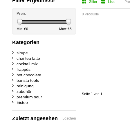
Filter Ergebnisse
Gitter
Liste
Pro
Preis
0 Produkte
Min: €
0
Max: €
5
Kategorien
sirupe
chai tea latte
cocktail mix
frappés
hot chocolate
barista tools
reinigung
zubehör
Seite 1 von 1
premium sour
Eistee
Zuletzt angesehen
Löschen