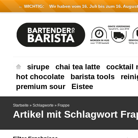
← WICHTIG:
Wir haben vom 16. Juli bis zum 16. August 
sirupe
chai tea latte
cocktail 
hot chocolate
barista tools
rein
premium sour
Eistee
Startseite
»
Schlagworte
»
Frappe
Artikel mit Schlagwort Fr