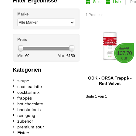
Filter Ergebnisse
Gitter
Liste
Pro
Marke
1 Produkte
Preis
119,70
107,70
Min: €
0
Max: €
150
eur
Kategorien
ODK - ORSA Frappè -
sirupe
Red Velvet
chai tea latte
cocktail mix
Seite 1 von 1
frappés
hot chocolate
barista tools
reinigung
zubehör
premium sour
Eistee