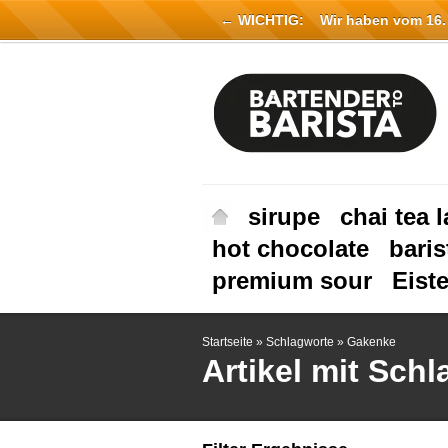
← WICHTIG:
Wir haben vom 16. Ju
sirupe
chai tea l
hot chocolate
baris
premium sour
Eist
Startseite
»
Schlagworte
»
Gakenke
Artikel mit Sch