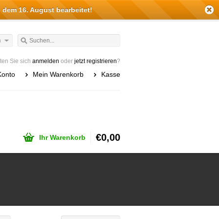
 dem 16. August bearbeitet!
h
en Sie sich
anmelden
oder
jetzt registrieren
?
Konto
Mein Warenkorb
Kasse
€0,00
Ihr Warenkorb