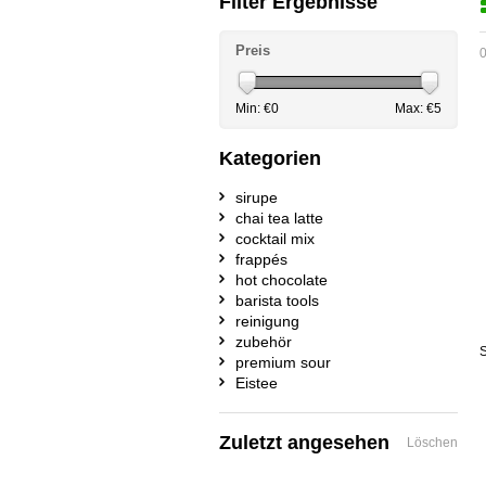
Filter Ergebnisse
Preis
0
Min: €
0
Max: €
5
Kategorien
sirupe
chai tea latte
cocktail mix
frappés
hot chocolate
barista tools
reinigung
zubehör
S
premium sour
Eistee
Zuletzt angesehen
Löschen