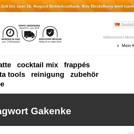
li bis zum 16. August Betriebsurlaub. Ihre Bestellung wird nach
Deutsc
Willkommen! Möcht
Mein 
atte
cocktail mix
frappés
ta tools
reinigung
zubehör
ee
lagwort Gakenke