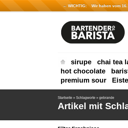
← WICHTIG:
Wir haben vom 16. Ju
sirupe
chai tea l
hot chocolate
baris
premium sour
Eist
Startseite
»
Schlagworte
»
gebrande
Artikel mit Sch