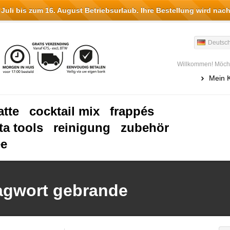
li bis zum 16. August Betriebsurlaub. Ihre Bestellung wird nach
Deutsc
Willkommen! Möcht
Mein 
atte
cocktail mix
frappés
ta tools
reinigung
zubehör
ee
lagwort gebrande