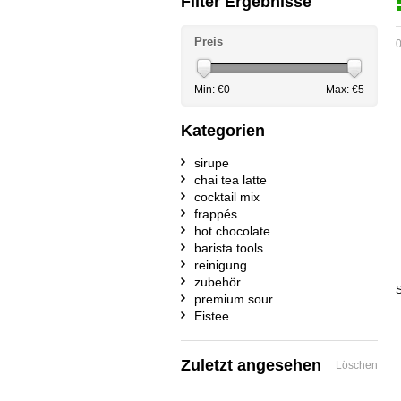
Filter Ergebnisse
Preis
0
Min: €
0
Max: €
5
Kategorien
sirupe
chai tea latte
cocktail mix
frappés
hot chocolate
barista tools
reinigung
zubehör
S
premium sour
Eistee
Zuletzt angesehen
Löschen