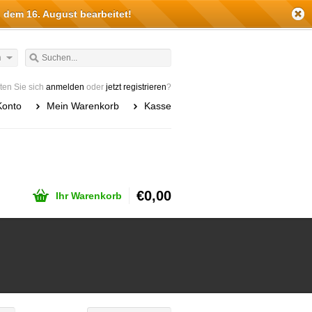
 dem 16. August bearbeitet!
h
en Sie sich
anmelden
oder
jetzt registrieren
?
Konto
Mein Warenkorb
Kasse
€0,00
Ihr Warenkorb