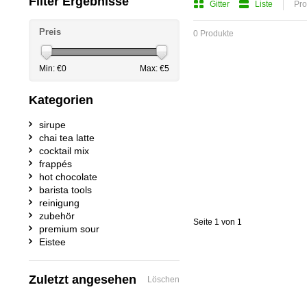
Filter Ergebnisse
Gitter
Liste
Pro
Preis
0 Produkte
Min: €
0
Max: €
5
Kategorien
sirupe
chai tea latte
cocktail mix
frappés
hot chocolate
barista tools
reinigung
zubehör
Seite 1 von 1
premium sour
Eistee
Zuletzt angesehen
Löschen