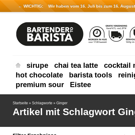
← WICHTIG:
Wir haben vom 16. Juli bis zum 16. August 
sirupe
chai tea latte
cocktail 
hot chocolate
barista tools
rein
premium sour
Eistee
Startseite
»
Schlagworte
»
Ginger
Artikel mit Schlagwort Gi