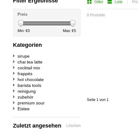
Filter Ergebnisse
Gitter
Liste
Pro
Preis
0 Produkte
Min: €
0
Max: €
5
Kategorien
sirupe
chai tea latte
cocktail mix
frappés
hot chocolate
barista tools
reinigung
zubehör
Seite 1 von 1
premium sour
Eistee
Zuletzt angesehen
Löschen