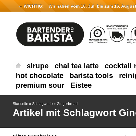
← WICHTIG:
Wir haben vom 16. Juli bis zum 16. August 
sirupe
chai tea latte
cocktail 
hot chocolate
barista tools
rein
premium sour
Eistee
Startseite
»
Schlagworte
»
Gingerbread
Artikel mit Schlagwort Gi