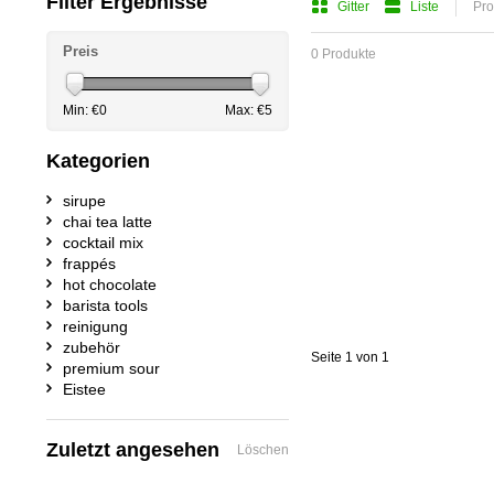
Filter Ergebnisse
Gitter
Liste
Pro
Preis
0 Produkte
Min: €
0
Max: €
5
Kategorien
sirupe
chai tea latte
cocktail mix
frappés
hot chocolate
barista tools
reinigung
zubehör
Seite 1 von 1
premium sour
Eistee
Zuletzt angesehen
Löschen