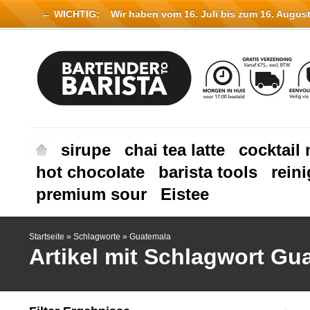
← WICHTIG:
Wir haben vom 16. Juli bis zum 16. August 
sirupe
chai tea latte
cocktail 
hot chocolate
barista tools
rein
premium sour
Eistee
Startseite
»
Schlagworte
»
Guatemala
Artikel mit Schlagwort Gu