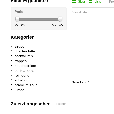
Filter Ergebnisse
Gitter
Liste
Pro
Preis
0 Produkte
Min: €
0
Max: €
5
Kategorien
sirupe
chai tea latte
cocktail mix
frappés
hot chocolate
barista tools
reinigung
zubehör
Seite 1 von 1
premium sour
Eistee
Zuletzt angesehen
Löschen