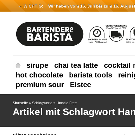
← WICHTIG:
Wir haben vom 16. Juli bis zum 16. August 
sirupe
chai tea latte
cocktail 
hot chocolate
barista tools
rein
premium sour
Eistee
Startseite
»
Schlagworte
»
Handle Free
Artikel mit Schlagwort Ha