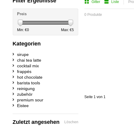
Filter Ergebnisse
Gitter
Liste
Pro
Preis
0 Produkte
Min: €
0
Max: €
5
Kategorien
sirupe
chai tea latte
cocktail mix
frappés
hot chocolate
barista tools
reinigung
zubehör
Seite 1 von 1
premium sour
Eistee
Zuletzt angesehen
Löschen