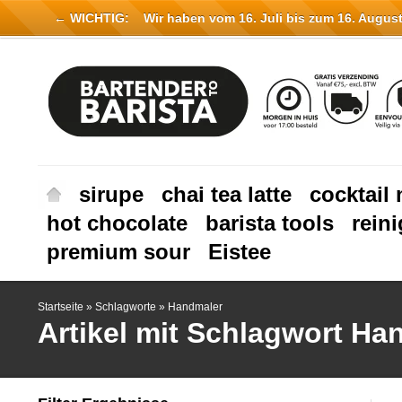
← WICHTIG:
Wir haben vom 16. Juli bis zum 16. August 
sirupe
chai tea latte
cocktail 
hot chocolate
barista tools
rein
premium sour
Eistee
Startseite
»
Schlagworte
»
Handmaler
Artikel mit Schlagwort Ha