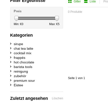
Filter Ergebnisse
Gitter
Liste
Pro
Preis
0 Produkte
Min: €
0
Max: €
5
Kategorien
sirupe
chai tea latte
cocktail mix
frappés
hot chocolate
barista tools
reinigung
zubehör
Seite 1 von 1
premium sour
Eistee
Zuletzt angesehen
Löschen