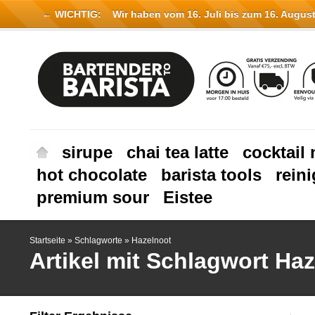
← WICHTIG:
Wir haben vom 16. Juli bis zum 16. August 
sirupe
chai tea latte
cocktail 
hot chocolate
barista tools
rein
premium sour
Eistee
Startseite
»
Schlagworte
»
Hazelnoot
Artikel mit Schlagwort Ha