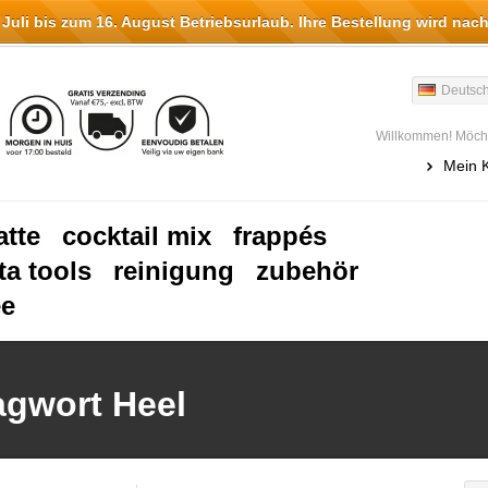
li bis zum 16. August Betriebsurlaub. Ihre Bestellung wird nach
Deutsc
Willkommen! Möcht
Mein 
atte
cocktail mix
frappés
ta tools
reinigung
zubehör
ee
lagwort Heel