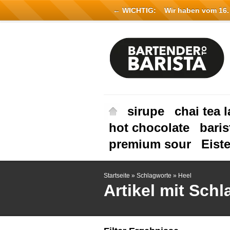
← WICHTIG:
Wir haben vom 16. Ju
sirupe
chai tea l
hot chocolate
baris
premium sour
Eist
Startseite
»
Schlagworte
»
Heel
Artikel mit Sch