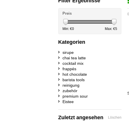
Filter Ergebnisse
Preis
0
Min: €
0
Max: €
5
Kategorien
sirupe
chai tea latte
cocktail mix
frappés
hot chocolate
barista tools
reinigung
zubehör
S
premium sour
Eistee
Zuletzt angesehen
Löschen