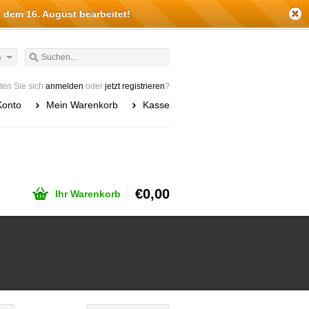
 dem 16. August bearbeitet!
h
en Sie sich
anmelden
oder
jetzt registrieren
?
Konto
Mein Warenkorb
Kasse
€0,00
Ihr Warenkorb