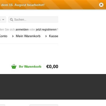
 dem 16. August bearbeitet!
h
en Sie sich
anmelden
oder
jetzt registrieren
?
Konto
Mein Warenkorb
Kasse
€0,00
Ihr Warenkorb