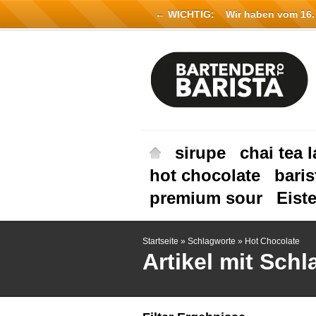
← WICHTIG:
Wir haben vom 16. Ju
sirupe
chai tea l
hot chocolate
baris
premium sour
Eist
Startseite
»
Schlagworte
»
Hot Chocolate
Artikel mit Sch