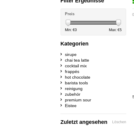
Filter Ergebnisse
Preis
0
Min: €
0
Max: €
5
Kategorien
sirupe
chai tea latte
cocktail mix
frappés
hot chocolate
barista tools
reinigung
zubehör
S
premium sour
Eistee
Zuletzt angesehen
Löschen