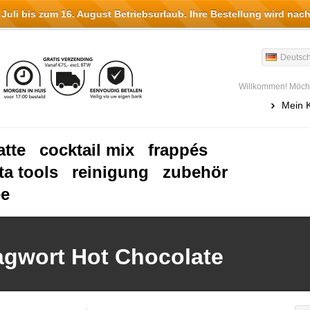
li bis zum 16. August Betriebsurlaub. Ihre Bestellung wird nach
Deutsc
Willkommen! Möcht
Mein 
atte
cocktail mix
frappés
ta tools
reinigung
zubehör
ee
lagwort Hot Chocolate