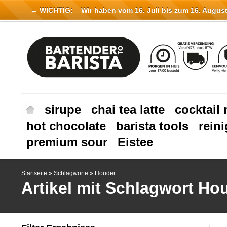
← WICHTIG:
Wir haben vom 16. Juli bis zum 16. August 
sirupe
chai tea latte
cocktail 
hot chocolate
barista tools
rein
premium sour
Eistee
Startseite
»
Schlagworte
»
Houder
Artikel mit Schlagwort Ho