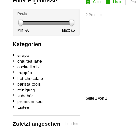
Filter Ergebnisse
Gitter
Liste
Pro
Preis
0 Produkte
Min: €
0
Max: €
5
Kategorien
sirupe
chai tea latte
cocktail mix
frappés
hot chocolate
barista tools
reinigung
zubehör
Seite 1 von 1
premium sour
Eistee
Zuletzt angesehen
Löschen