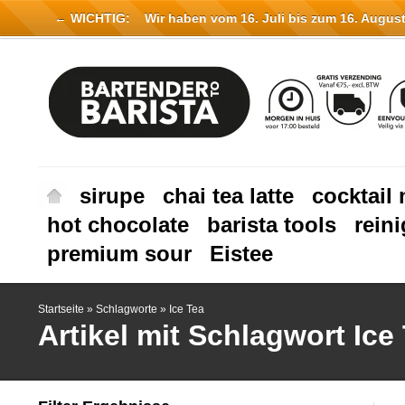
← WICHTIG:
Wir haben vom 16. Juli bis zum 16. August 
sirupe
chai tea latte
cocktail 
hot chocolate
barista tools
rein
premium sour
Eistee
Startseite
»
Schlagworte
»
Ice Tea
Artikel mit Schlagwort Ice