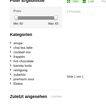
Filter Ergebnisse
Gitter
Liste
Pro
Preis
0 Produkte
Min: €
0
Max: €
5
Kategorien
sirupe
chai tea latte
cocktail mix
frappés
hot chocolate
barista tools
reinigung
zubehör
Seite 1 von 1
premium sour
Eistee
Zuletzt angesehen
Löschen