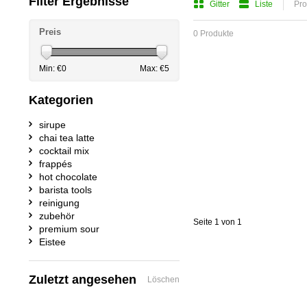
Filter Ergebnisse
Gitter
Liste
Pro
Preis
0 Produkte
Min: €
0
Max: €
5
Kategorien
sirupe
chai tea latte
cocktail mix
frappés
hot chocolate
barista tools
reinigung
zubehör
Seite 1 von 1
premium sour
Eistee
Zuletzt angesehen
Löschen