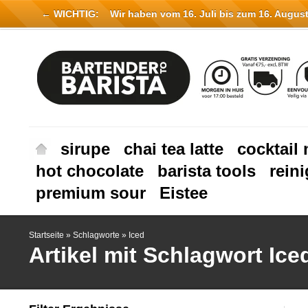
← WICHTIG:
Wir haben vom 16. Juli bis zum 16. August 
sirupe
chai tea latte
cocktail 
hot chocolate
barista tools
rein
premium sour
Eistee
Startseite
»
Schlagworte
»
Iced
Artikel mit Schlagwort Ice