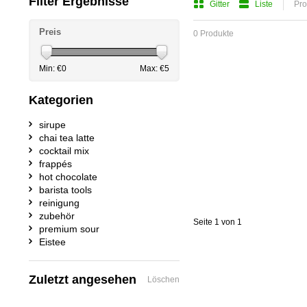
Filter Ergebnisse
Gitter
Liste
Pro
Preis
0 Produkte
Min: €
0
Max: €
5
Kategorien
sirupe
chai tea latte
cocktail mix
frappés
hot chocolate
barista tools
reinigung
zubehör
Seite 1 von 1
premium sour
Eistee
Zuletzt angesehen
Löschen