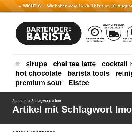
← WICHTIG:
Wir haben vom 16. Juli bis zum 16. August 
sirupe
chai tea latte
cocktail 
hot chocolate
barista tools
rein
premium sour
Eistee
Startseite
»
Schlagworte
»
Imo
Artikel mit Schlagwort Imo