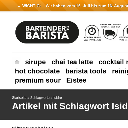
← WICHTIG:
Wir haben vom 16. Juli bis zum 16. August 
sirupe
chai tea latte
cocktail 
hot chocolate
barista tools
rein
premium sour
Eistee
Startseite
»
Schlagworte
»
Isidro
Artikel mit Schlagwort Isi