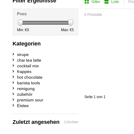
Filter Ergebnisse
Gitter
Liste
Pro
Preis
0 Produkte
Min: €
0
Max: €
5
Kategorien
sirupe
chai tea latte
cocktail mix
frappés
hot chocolate
barista tools
reinigung
zubehör
Seite 1 von 1
premium sour
Eistee
Zuletzt angesehen
Löschen