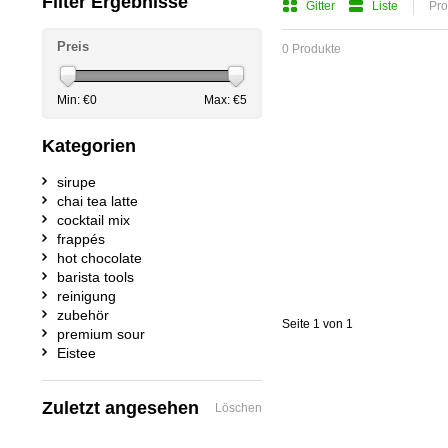
Filter Ergebnisse
Gitter
Liste
Pro
Preis
0 Produkte
Min: €
0
Max: €
5
Kategorien
sirupe
chai tea latte
cocktail mix
frappés
hot chocolate
barista tools
reinigung
zubehör
Seite 1 von 1
premium sour
Eistee
Zuletzt angesehen
Löschen