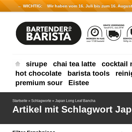
← WICHTIG:
Wir haben vom 16. Juli bis zum 16. August 
sirupe
chai tea latte
cocktail 
hot chocolate
barista tools
rein
premium sour
Eistee
Startseite
»
Schlagworte
»
Japan Long Leaf Bancha
Artikel mit Schlagwort J