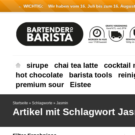
← WICHTIG:
Wir haben vom 16. Juli bis zum 16. August 
sirupe
chai tea latte
cocktail 
hot chocolate
barista tools
rein
premium sour
Eistee
Startseite
»
Schlagworte
»
Jasmin
Artikel mit Schlagwort Ja