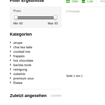
Filter Ergebnisse
Gitter
Liste
Pro
Preis
0 Produkte
Min: €
0
Max: €
5
Kategorien
sirupe
chai tea latte
cocktail mix
frappés
hot chocolate
barista tools
reinigung
zubehör
Seite 1 von 1
premium sour
Eistee
Zuletzt angesehen
Löschen