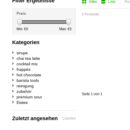
Filter Ergebnisse
Gitter
Liste
Pro
Preis
0 Produkte
Min: €
0
Max: €
5
Kategorien
sirupe
chai tea latte
cocktail mix
frappés
hot chocolate
barista tools
reinigung
zubehör
Seite 1 von 1
premium sour
Eistee
Zuletzt angesehen
Löschen