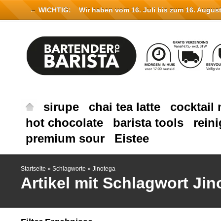
← WICHTIG:
Wir haben vom 16. Juli bis zum 16. August 
sirupe
chai tea latte
cocktail 
hot chocolate
barista tools
rein
premium sour
Eistee
Startseite
»
Schlagworte
»
Jinotega
Artikel mit Schlagwort Jin