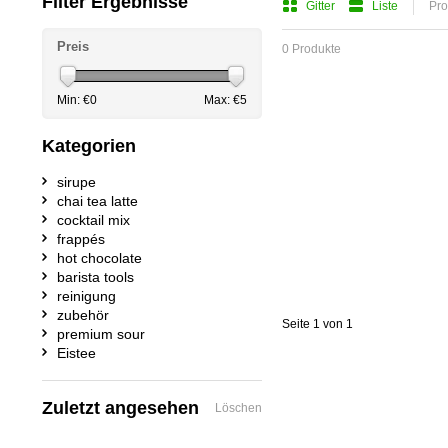
Filter Ergebnisse
Gitter
Liste
Pro
Preis
0 Produkte
Min: €
0
Max: €
5
Kategorien
sirupe
chai tea latte
cocktail mix
frappés
hot chocolate
barista tools
reinigung
zubehör
Seite 1 von 1
premium sour
Eistee
Zuletzt angesehen
Löschen