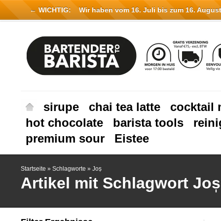
← WICHTIG:
Wir haben vom 16. Juli bis zum 16. August 
sirupe
chai tea latte
cocktail 
hot chocolate
barista tools
rein
premium sour
Eistee
Startseite
»
Schlagworte
»
Jos̩
Artikel mit Schlagwort Jos̩