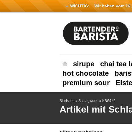
← WICHTIG:
Wir haben vom 16. Ju
sirupe
chai tea l
hot chocolate
baris
premium sour
Eist
Startseite
»
Schlagworte
»
KBG741
Artikel mit Sch