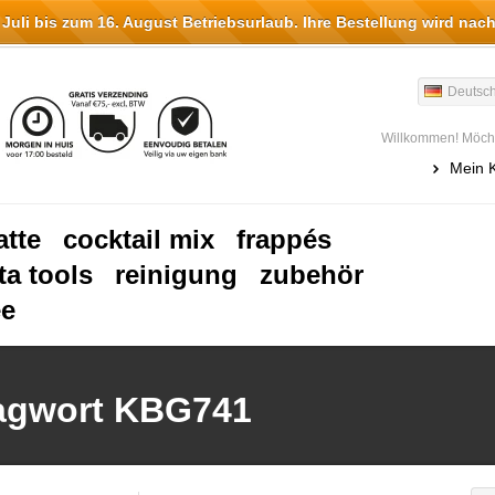
li bis zum 16. August Betriebsurlaub. Ihre Bestellung wird nach
Deutsc
Willkommen! Möcht
Mein 
atte
cocktail mix
frappés
ta tools
reinigung
zubehör
ee
lagwort KBG741