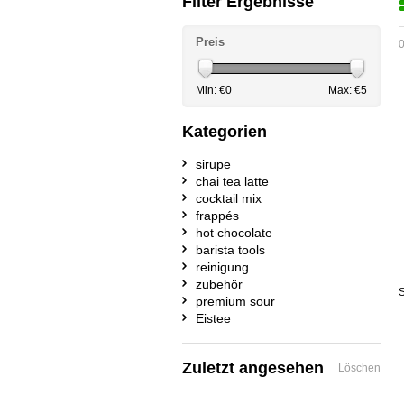
Filter Ergebnisse
Preis
0
Min: €
0
Max: €
5
Kategorien
sirupe
chai tea latte
cocktail mix
frappés
hot chocolate
barista tools
reinigung
zubehör
S
premium sour
Eistee
Zuletzt angesehen
Löschen