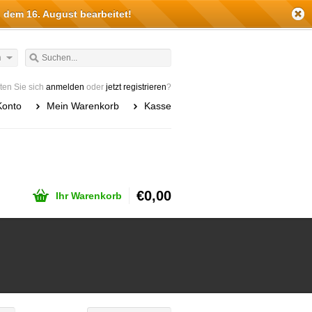
 dem 16. August bearbeitet!
h
en Sie sich
anmelden
oder
jetzt registrieren
?
Konto
Mein Warenkorb
Kasse
€0,00
Ihr Warenkorb