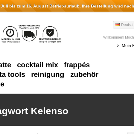
li bis zum 16. August Betriebsurlaub. Ihre Bestellung wird nach
Deutsc
Willkommen! Möcht
Mein 
atte
cocktail mix
frappés
ta tools
reinigung
zubehör
ee
lagwort Kelenso