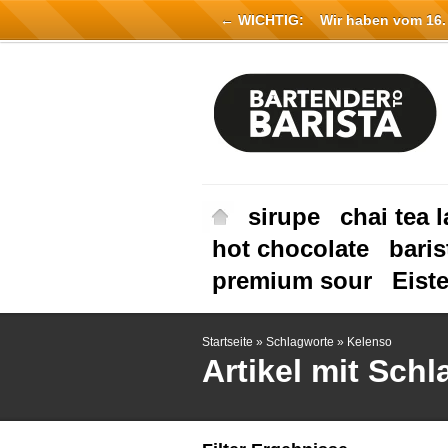
← WICHTIG:
Wir haben vom 16. Ju
sirupe
chai tea l
hot chocolate
baris
premium sour
Eist
Startseite
»
Schlagworte
»
Kelenso
Artikel mit Sch