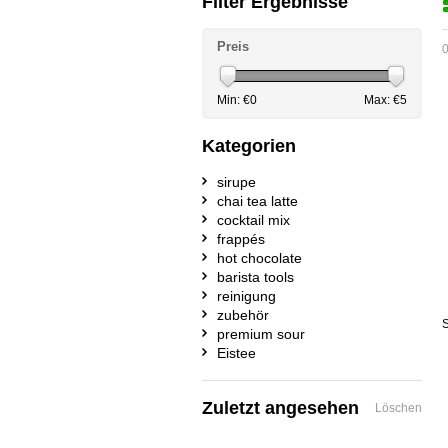
Filter Ergebnisse
Preis
0
Min: €
0
Max: €
5
Kategorien
sirupe
chai tea latte
cocktail mix
frappés
hot chocolate
barista tools
reinigung
zubehör
S
premium sour
Eistee
Zuletzt angesehen
Löschen