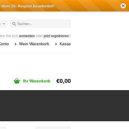
 dem 16. August bearbeitet!
h
en Sie sich
anmelden
oder
jetzt registrieren
?
Konto
Mein Warenkorb
Kasse
€0,00
Ihr Warenkorb