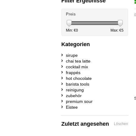
Filter Ergebnisse
Preis
0
Min: €
0
Max: €
5
Kategorien
sirupe
chai tea latte
cocktail mix
frappés
hot chocolate
barista tools
reinigung
zubehör
S
premium sour
Eistee
Zuletzt angesehen
Löschen