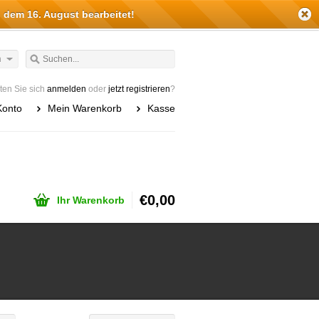
 dem 16. August bearbeitet!
h
en Sie sich
anmelden
oder
jetzt registrieren
?
Konto
Mein Warenkorb
Kasse
€0,00
Ihr Warenkorb