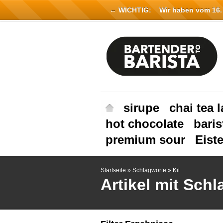
← WICHTIG:
Wir haben vom 16. Ju
sirupe
chai tea l
hot chocolate
baris
premium sour
Eist
Startseite
»
Schlagworte
»
Kit
Artikel mit Schl