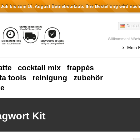
li bis zum 16. August Betriebsurlaub. Ihre Bestellung wird nach
Deutsc
Willkommen! Möcht
Mein 
atte
cocktail mix
frappés
ta tools
reinigung
zubehör
ee
agwort Kit