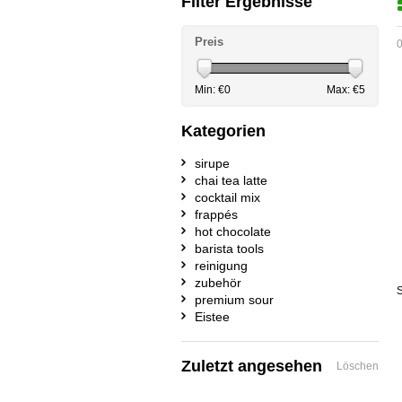
Filter Ergebnisse
Preis
0
Min: €
0
Max: €
5
Kategorien
sirupe
chai tea latte
cocktail mix
frappés
hot chocolate
barista tools
reinigung
zubehör
S
premium sour
Eistee
Zuletzt angesehen
Löschen