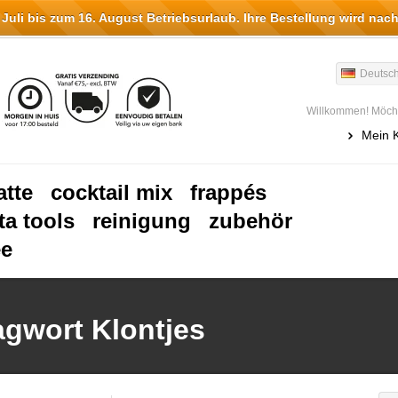
li bis zum 16. August Betriebsurlaub. Ihre Bestellung wird nach
Deutsc
Willkommen! Möcht
Mein 
atte
cocktail mix
frappés
ta tools
reinigung
zubehör
ee
lagwort Klontjes