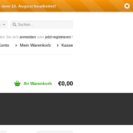
 dem 16. August bearbeitet!
h
en Sie sich
anmelden
oder
jetzt registrieren
?
Konto
Mein Warenkorb
Kasse
€0,00
Ihr Warenkorb