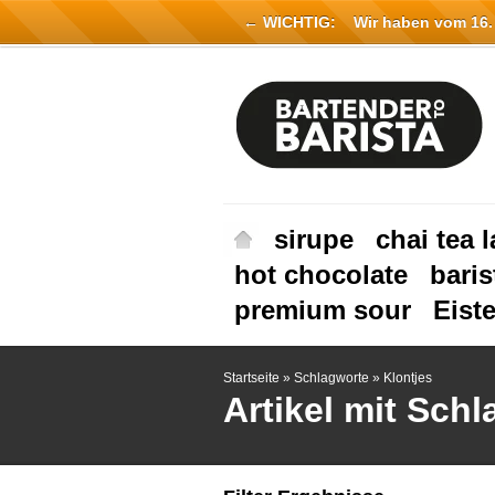
← WICHTIG:
Wir haben vom 16. Ju
sirupe
chai tea l
hot chocolate
baris
premium sour
Eist
Startseite
»
Schlagworte
»
Klontjes
Artikel mit Sch