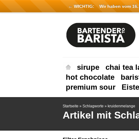
← WICHTIG:
Wir haben vom 16. Ju
sirupe
chai tea l
hot chocolate
baris
premium sour
Eist
Startseite
»
Schlagworte
»
kruidenmelange
Artikel mit Sch