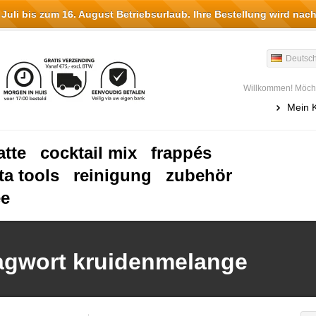
li bis zum 16. August Betriebsurlaub. Ihre Bestellung wird nach
Deutsc
Willkommen! Möcht
Mein 
atte
cocktail mix
frappés
ta tools
reinigung
zubehör
ee
lagwort kruidenmelange