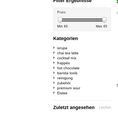
Filter Ergebnisse
Preis
0
Min: €
0
Max: €
5
Kategorien
sirupe
chai tea latte
cocktail mix
frappés
hot chocolate
barista tools
reinigung
zubehör
S
premium sour
Eistee
Zuletzt angesehen
Löschen