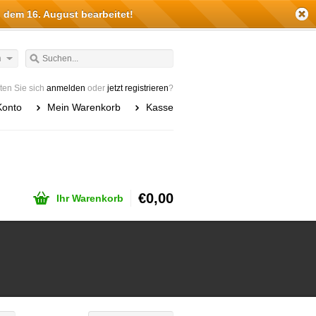
 dem 16. August bearbeitet!
h
en Sie sich
anmelden
oder
jetzt registrieren
?
Konto
Mein Warenkorb
Kasse
€0,00
Ihr Warenkorb