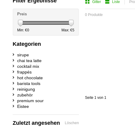
Filter Ergebnisse
Gitter
Liste
Pro
Preis
0 Produkte
Min: €
0
Max: €
5
Kategorien
sirupe
chai tea latte
cocktail mix
frappés
hot chocolate
barista tools
reinigung
zubehör
Seite 1 von 1
premium sour
Eistee
Zuletzt angesehen
Löschen