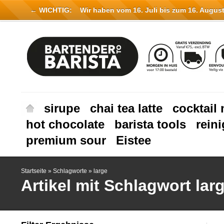
← WICHTIG:
Wir haben vom 16. Juli bis zum 16. August 
sirupe
chai tea latte
cocktail 
hot chocolate
barista tools
rein
premium sour
Eistee
Startseite
»
Schlagworte
»
large
Artikel mit Schlagwort lar