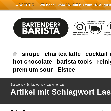
← WICHTIG:
Wir haben vom 16. Juli bis zum 16. August 
sirupe
chai tea latte
cocktail 
hot chocolate
barista tools
rein
premium sour
Eistee
Startseite
»
Schlagworte
»
Las Americas
Artikel mit Schlagwort La