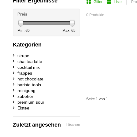
Filter Ergebnisse
Gitter
Liste
Pro
Preis
0 Produkte
Min: €
0
Max: €
5
Kategorien
sirupe
chai tea latte
cocktail mix
frappés
hot chocolate
barista tools
reinigung
zubehör
Seite 1 von 1
premium sour
Eistee
Zuletzt angesehen
Löschen