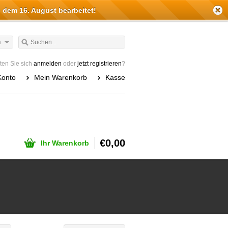
 dem 16. August bearbeitet!
h
en Sie sich
anmelden
oder
jetzt registrieren
?
Konto
Mein Warenkorb
Kasse
€0,00
Ihr Warenkorb