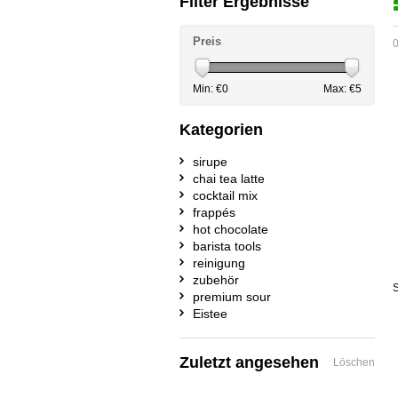
Filter Ergebnisse
Preis
0
Min: €
0
Max: €
5
Kategorien
sirupe
chai tea latte
cocktail mix
frappés
hot chocolate
barista tools
reinigung
zubehör
S
premium sour
Eistee
Zuletzt angesehen
Löschen