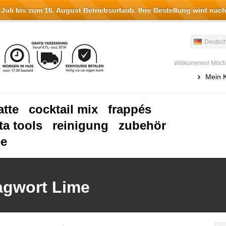
li bis zum 16. August Betriebsurlaub. Ihre Bestellung wird nach
Deutsc
Willkommen! Möcht
Mein 
atte
cocktail mix
frappés
ta tools
reinigung
zubehör
ee
lagwort Lime