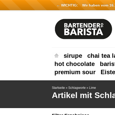
← WICHTIG:
Wir haben vom 16. Ju
sirupe
chai tea l
hot chocolate
baris
premium sour
Eist
Startseite
»
Schlagworte
»
Lime
Artikel mit Sch