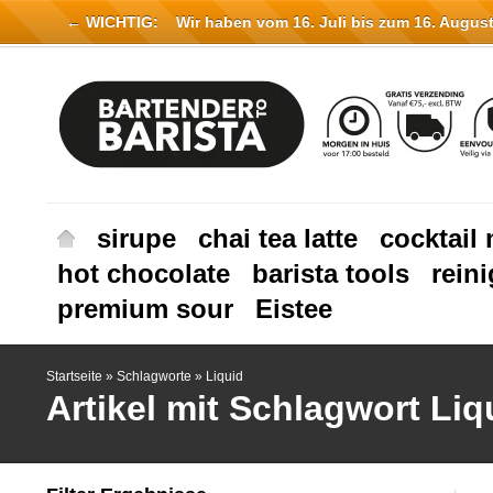
← WICHTIG:
Wir haben vom 16. Juli bis zum 16. August 
sirupe
chai tea latte
cocktail 
hot chocolate
barista tools
rein
premium sour
Eistee
Startseite
»
Schlagworte
»
Liquid
Artikel mit Schlagwort Liq