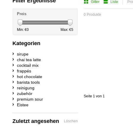
Filter Ergebnisse
Gitter
Liste
Pro
Preis
0 Produkte
Min: €
0
Max: €
5
Kategorien
sirupe
chai tea latte
cocktail mix
frappés
hot chocolate
barista tools
reinigung
zubehör
Seite 1 von 1
premium sour
Eistee
Zuletzt angesehen
Löschen