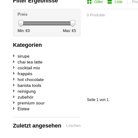
Filter Ergebnisse
Gitter
Liste
Pro
Preis
0 Produkte
Min: €
0
Max: €
5
Kategorien
sirupe
chai tea latte
cocktail mix
frappés
hot chocolate
barista tools
reinigung
zubehör
Seite 1 von 1
premium sour
Eistee
Zuletzt angesehen
Löschen