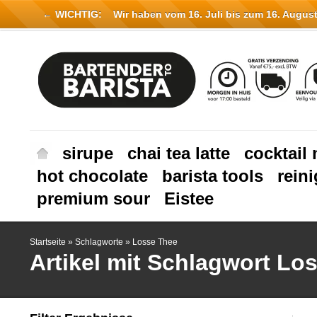
← WICHTIG:
Wir haben vom 16. Juli bis zum 16. August 
sirupe
chai tea latte
cocktail 
hot chocolate
barista tools
rein
premium sour
Eistee
Startseite
»
Schlagworte
»
Losse Thee
Artikel mit Schlagwort Lo