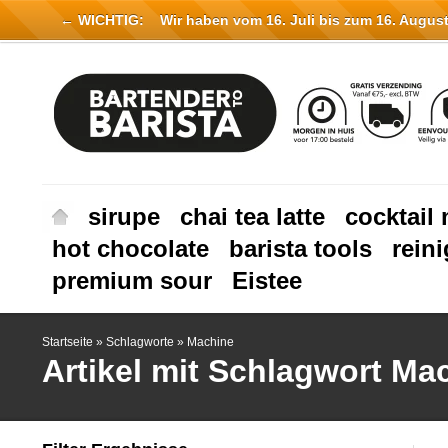
← WICHTIG:
Wir haben vom 16. Juli bis zum 16. August 
sirupe
chai tea latte
cocktail 
hot chocolate
barista tools
rein
premium sour
Eistee
Startseite
»
Schlagworte
»
Machine
Artikel mit Schlagwort Ma