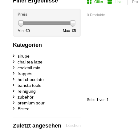
Filter Ergebnisse
Gitter
Liste
Pro
Preis
0 Produkte
Min: €
0
Max: €
5
Kategorien
sirupe
chai tea latte
cocktail mix
frappés
hot chocolate
barista tools
reinigung
zubehör
Seite 1 von 1
premium sour
Eistee
Zuletzt angesehen
Löschen