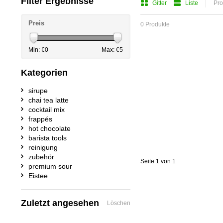
Filter Ergebnisse
Gitter
Liste
Pro
Preis
0 Produkte
Min: €
0
Max: €
5
Kategorien
sirupe
chai tea latte
cocktail mix
frappés
hot chocolate
barista tools
reinigung
zubehör
Seite 1 von 1
premium sour
Eistee
Zuletzt angesehen
Löschen