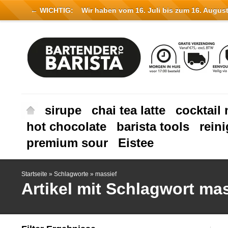
← WICHTIG:
Wir haben vom 16. Juli bis zum 16. August 
sirupe
chai tea latte
cocktail 
hot chocolate
barista tools
rein
premium sour
Eistee
Startseite
»
Schlagworte
»
massief
Artikel mit Schlagwort ma