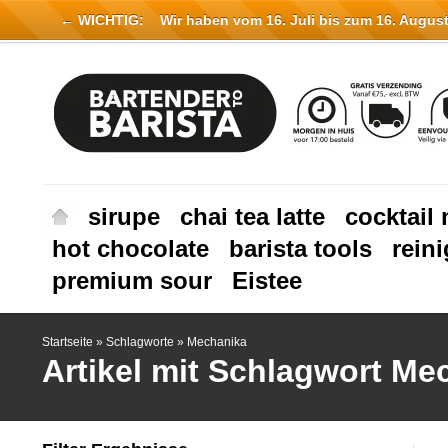
← WICHTIG:
Wir haben vom 16. Juli bis zum 16. August 
sirupe
chai tea latte
cocktail 
hot chocolate
barista tools
rein
premium sour
Eistee
Startseite
»
Schlagworte
»
Mechanika
Artikel mit Schlagwort Me