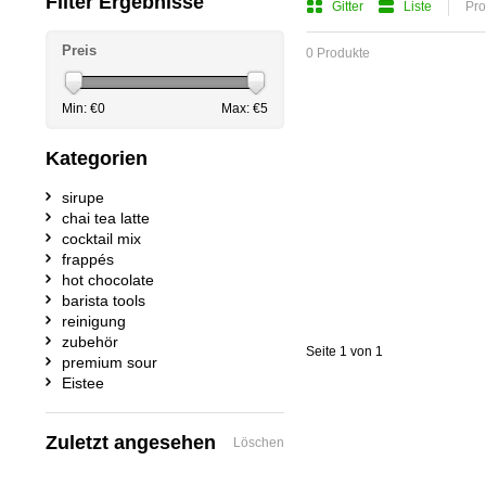
Filter Ergebnisse
Gitter
Liste
Pro
Preis
0 Produkte
Min: €
0
Max: €
5
Kategorien
sirupe
chai tea latte
cocktail mix
frappés
hot chocolate
barista tools
reinigung
zubehör
Seite 1 von 1
premium sour
Eistee
Zuletzt angesehen
Löschen