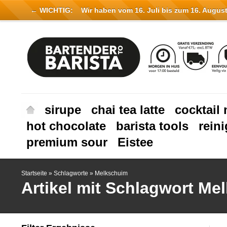
← WICHTIG:
Wir haben vom 16. Juli bis zum 16. August 
sirupe
chai tea latte
cocktail 
hot chocolate
barista tools
rein
premium sour
Eistee
Startseite
»
Schlagworte
»
Melkschuim
Artikel mit Schlagwort Me