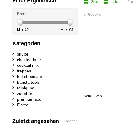
Filter Ergebnisse
Gitter
Liste
Pro
Preis
0 Produkte
Min: €
0
Max: €
5
Kategorien
sirupe
chai tea latte
cocktail mix
frappés
hot chocolate
barista tools
reinigung
zubehör
Seite 1 von 1
premium sour
Eistee
Zuletzt angesehen
Löschen