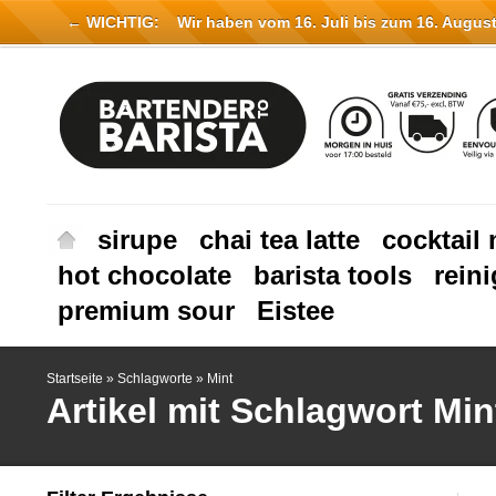
← WICHTIG:
Wir haben vom 16. Juli bis zum 16. August 
sirupe
chai tea latte
cocktail 
hot chocolate
barista tools
rein
premium sour
Eistee
Startseite
»
Schlagworte
»
Mint
Artikel mit Schlagwort Min