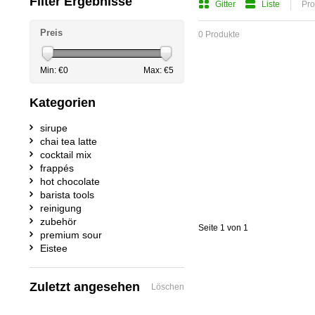
Filter Ergebnisse
Gitter
Liste
Pro
Preis
0 Produkte
Min: €
0
Max: €
5
Kategorien
sirupe
chai tea latte
cocktail mix
frappés
hot chocolate
barista tools
reinigung
zubehör
Seite 1 von 1
premium sour
Eistee
Zuletzt angesehen
Löschen