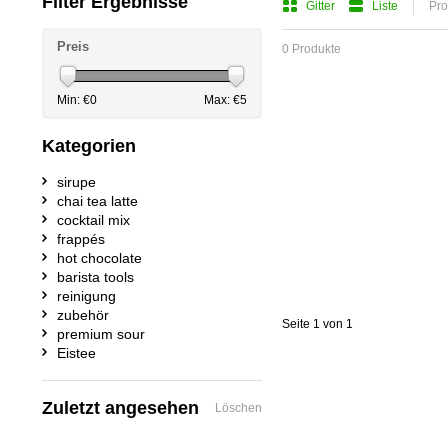
Filter Ergebnisse
Gitter
Liste
Pro
Preis
0 Produkte
Min: €
0
Max: €
5
Kategorien
sirupe
chai tea latte
cocktail mix
frappés
hot chocolate
barista tools
reinigung
zubehör
Seite 1 von 1
premium sour
Eistee
Zuletzt angesehen
Löschen