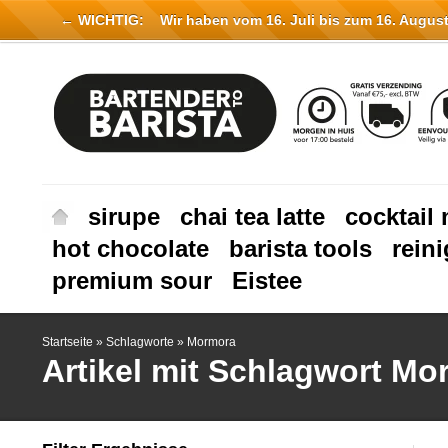
← WICHTIG:
Wir haben vom 16. Juli bis zum 16. August 
sirupe
chai tea latte
cocktail 
hot chocolate
barista tools
rein
premium sour
Eistee
Startseite
»
Schlagworte
»
Mormora
Artikel mit Schlagwort Mo