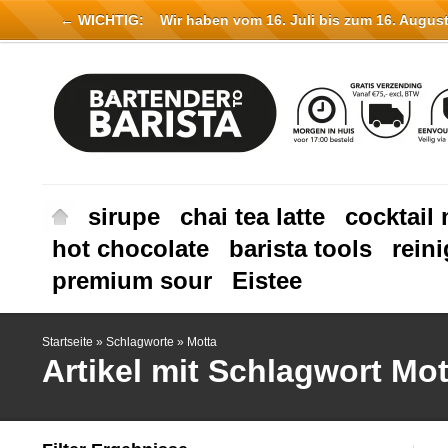
← WICHTIG:
Wir haben vom 16. Juli bis zum 16. August 
sirupe
chai tea latte
cocktail 
hot chocolate
barista tools
rein
premium sour
Eistee
Startseite
»
Schlagworte
»
Motta
Artikel mit Schlagwort Mot