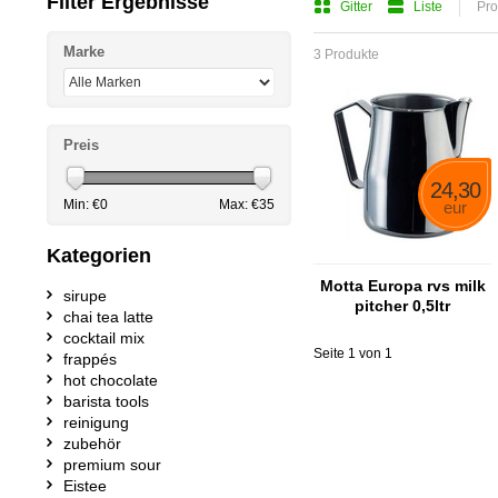
Filter Ergebnisse
Gitter
Liste
Pro
Marke
3 Produkte
Preis
24,30
Min: €
0
Max: €
35
eur
Kategorien
Motta Europa rvs milk
sirupe
pitcher 0,5ltr
chai tea latte
cocktail mix
Seite 1 von 1
frappés
hot chocolate
barista tools
reinigung
zubehör
premium sour
Eistee