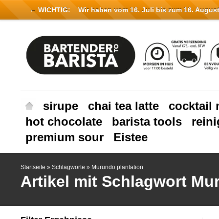
← WICHTIG:
Wir haben vom 16. Juli bis zum 16. August 
sirupe
chai tea latte
cocktail 
hot chocolate
barista tools
rein
premium sour
Eistee
Startseite
»
Schlagworte
»
Murundo plantation
Artikel mit Schlagwort Mu