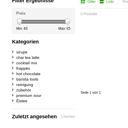
Filter Ergebnisse
Gitter
Liste
Pro
Preis
0 Produkte
Min: €
0
Max: €
5
Kategorien
sirupe
chai tea latte
cocktail mix
frappés
hot chocolate
barista tools
reinigung
zubehör
Seite 1 von 1
premium sour
Eistee
Zuletzt angesehen
Löschen