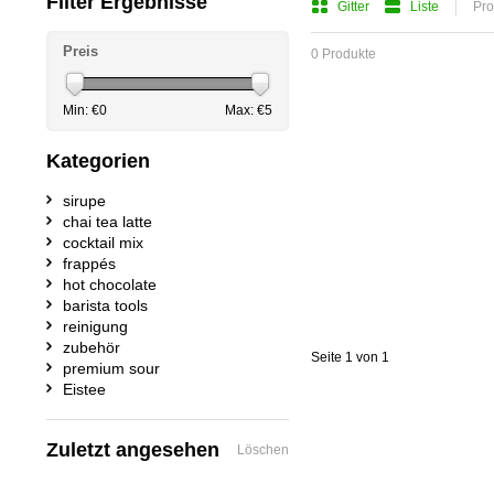
Filter Ergebnisse
Gitter
Liste
Pro
Preis
0 Produkte
Min: €
0
Max: €
5
Kategorien
sirupe
chai tea latte
cocktail mix
frappés
hot chocolate
barista tools
reinigung
zubehör
Seite 1 von 1
premium sour
Eistee
Zuletzt angesehen
Löschen