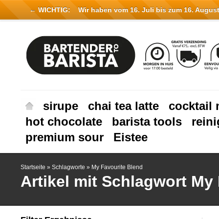
← WICHTIG:
Wir haben vom 16. Juli bis zum 16. August 
sirupe
chai tea latte
cocktail 
hot chocolate
barista tools
rein
premium sour
Eistee
Startseite
»
Schlagworte
»
My Favourite Blend
Artikel mit Schlagwort My