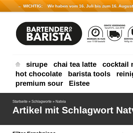
← WICHTIG:
Wir haben vom 16. Juli bis zum 16. August 
sirupe
chai tea latte
cocktail 
hot chocolate
barista tools
rein
premium sour
Eistee
Startseite
»
Schlagworte
»
Natvia
Artikel mit Schlagwort Nat