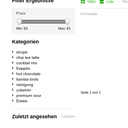
Filter Ergebnisse
Gitter
Liste
Pro
Preis
0 Produkte
Min: €
0
Max: €
5
Kategorien
sirupe
chai tea latte
cocktail mix
frappés
hot chocolate
barista tools
reinigung
zubehör
Seite 1 von 1
premium sour
Eistee
Zuletzt angesehen
Löschen