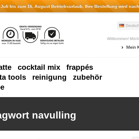
li bis zum 16. August Betriebsurlaub. Ihre Bestellung wird nach
Deutsc
Willkommen! Möcht
Mein 
atte
cocktail mix
frappés
ta tools
reinigung
zubehör
ee
agwort navulling