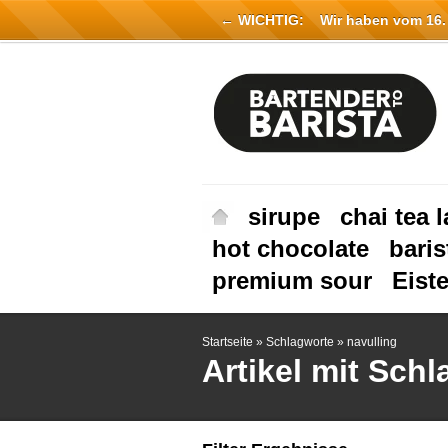
← WICHTIG:
Wir haben vom 16. Ju
sirupe
chai tea l
hot chocolate
baris
premium sour
Eist
Startseite
»
Schlagworte
»
navulling
Artikel mit Schl