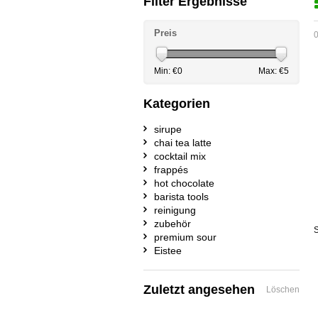
Filter Ergebnisse
Preis
0
Min: €
0
Max: €
5
Kategorien
sirupe
chai tea latte
cocktail mix
frappés
hot chocolate
barista tools
reinigung
zubehör
S
premium sour
Eistee
Zuletzt angesehen
Löschen