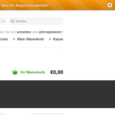
 dem 16. August bearbeitet!
h
en Sie sich
anmelden
oder
jetzt registrieren
?
Konto
Mein Warenkorb
Kasse
€0,00
Ihr Warenkorb