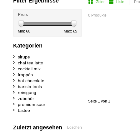
Filter Ergebnisse
Gitter
Liste
Pro
Preis
0 Produkte
Min: €
0
Max: €
5
Kategorien
sirupe
chai tea latte
cocktail mix
frappés
hot chocolate
barista tools
reinigung
zubehör
Seite 1 von 1
premium sour
Eistee
Zuletzt angesehen
Löschen