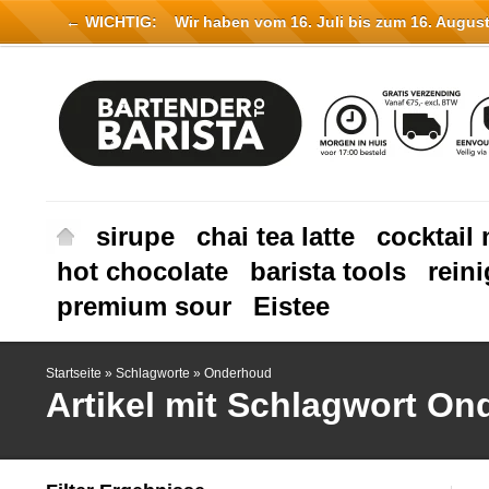
← WICHTIG:
Wir haben vom 16. Juli bis zum 16. August 
sirupe
chai tea latte
cocktail 
hot chocolate
barista tools
rein
premium sour
Eistee
Startseite
»
Schlagworte
»
Onderhoud
Artikel mit Schlagwort O